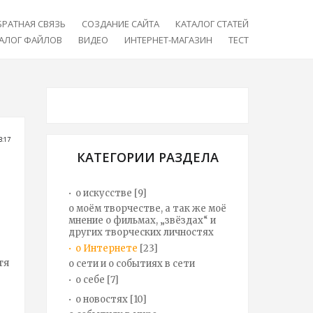
БРАТНАЯ СВЯЗЬ
СОЗДАНИЕ САЙТА
КАТАЛОГ СТАТЕЙ
АЛОГ ФАЙЛОВ
ВИДЕО
ИНТЕРНЕТ-МАГАЗИН
ТЕСТ
3:17
КАТЕГОРИИ РАЗДЕЛА
о искусстве
[9]
о моём творчестве, а так же моё
мнение о фильмах, „звёздах“ и
других творческих личностях
о Интернете
[23]
тя
о сети и о событиях в сети
о себе
[7]
о новостях
[10]