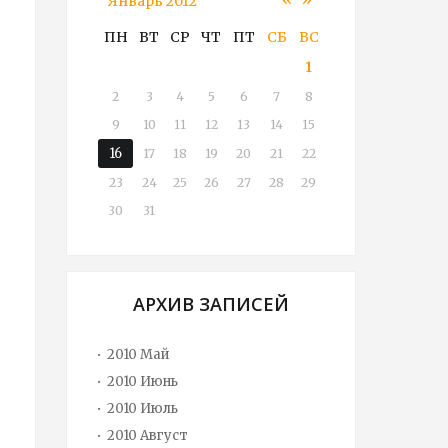
Январь 2012
ПН
ВТ
СР
ЧТ
ПТ
СБ
ВС
1
о
2
3
4
5
6
7
8
9
10
11
12
13
14
15
16
17
18
19
20
21
22
23
24
25
26
27
28
29
30
31
АРХИВ ЗАПИСЕЙ
2010 Май
2010 Июнь
2010 Июль
2010 Август