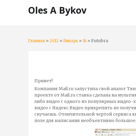
Oles A Bykov
»
»
»
»
Futubra
Главная
2012
Январь
16
Привет!
Компания Mail.ru запустила свой аналог Тви
проекте от Mail.ru ставка сделана на муль
либо видео с одного из популярных видео-хо
видео с Яндекс.Видео прикрепить не получи
скучаешь. Отличительной чертой сервиса яв
поле для написания необъективно большое