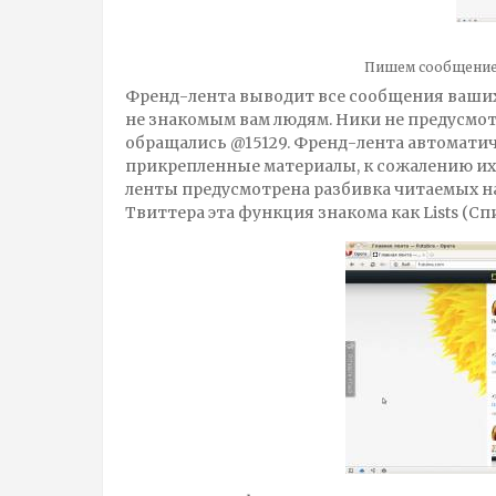
Пишем сообщени
Френд-лента выводит все сообщения ваших
не знакомым вам людям. Ники не предусмотр
обращались @15129. Френд-лента автоматич
прикрепленные материалы, к сожалению их
ленты предусмотрена разбивка читаемых на
Твиттера эта функция знакома как Lists (Сп