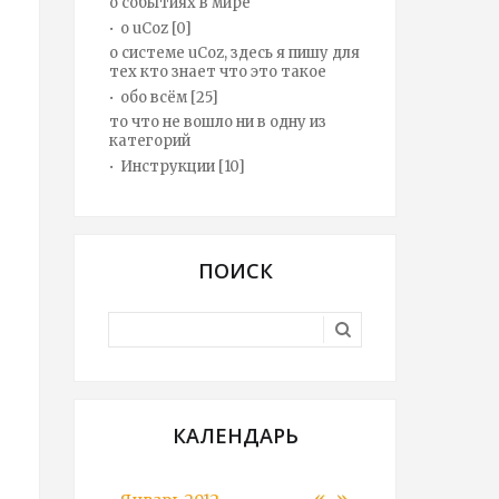
о событиях в мире
о uCoz
[0]
о системе uCoz, здесь я пишу для
тех кто знает что это такое
обо всём
[25]
то что не вошло ни в одну из
категорий
Инструкции
[10]
ПОИСК
КАЛЕНДАРЬ
«
»