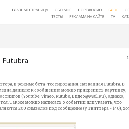
ГЛАВНАЯ СТРАНИЦА
ОБО МНЕ
ПОРТФОЛИО
БЛОГ
О
ТЕСТЫ
РЕКЛАМА НА САЙТЕ
TV
КАТ
Futubra
2
ттера, в режиме бета-тестирования, названная Futubra. В
тимедиа данные: к сообщению можно прикрепить картинку,
стингов (Youtube, Vimeo, Rutube, Видео@Mail.Ru), однако,
тся. Так же можно написать о событии или указать, что
ляются 200 символов под сообщение (у Твиттера - 140), хо
.