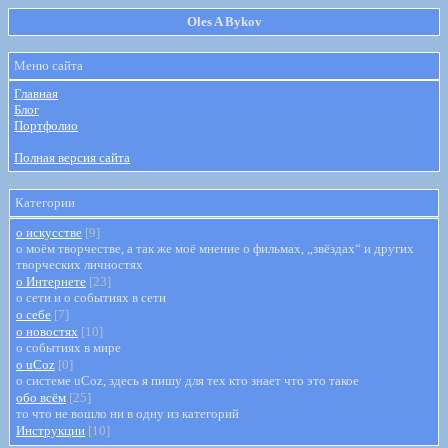
Oles A Bykov
Меню сайта
Главная
Блог
Портфолио
Полная версия сайта
Категории
о искусстве
[9]
о моём творчестве, а так же моё мнение о фильмах, „звёздах“ и других
творческих личностях
о Интернете
[23]
о сети и о событиях в сети
о себе
[7]
о новостях
[10]
о событиях в мире
о uCoz
[0]
о системе uCoz, здесь я пишу для тех кто знает что это такое
обо всём
[25]
то что не вошло ни в одну из категорий
Инструкции
[10]