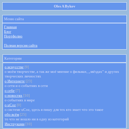
Oles A Bykov
Меню сайта
Главная
Блог
Портфолио
Полная версия сайта
Категории
о искусстве
[9]
о моём творчестве, а так же моё мнение о фильмах, „звёздах“ и других
творческих личностях
о Интернете
[23]
о сети и о событиях в сети
о себе
[7]
о новостях
[10]
о событиях в мире
о uCoz
[0]
о системе uCoz, здесь я пишу для тех кто знает что это такое
обо всём
[25]
то что не вошло ни в одну из категорий
Инструкции
[10]