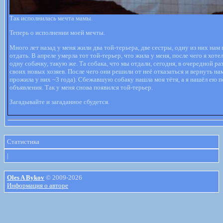
Так исполнилась мечта мамы.
Теперь о исполнении моей мечты.
Много лет назад у меня жили два той-терьера, две сестры, одну из них нам
отдать. В апреле умерла тот той-терьер, что жила у меня, после чего я хоте
одну собачку, такую же. Та собака, что мы отдали, сегодня, в очередной ра
своих новых хозяев. После чего они решили от неё отказаться и вернуть нам
прожила у них ~3 года). Сбежавшую собаку нашла моя тётя, а я нашёл ею
объявления. Так у меня снова появился той-терьер.
Загадывайте и загаданное сбудется.
Статистика
|
Oles A Bykov
© 2009-2026
Информация о авторе