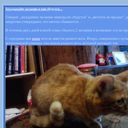
Загадывайте желания и они сбудутся…
Говорят „загаданное желание никогда не сбудется” и „мечтать не вредно”, 
напротив утверждают, что мечты сбываются…
В течении двух дней в моей семье сбылось 2 желания и возможно это не пр
С середины мая
мама
хотела завести рыжего кота. Вчера, совершенно случа
ветеренарной клиники, она нашла рыжего кота, который выглядит так: