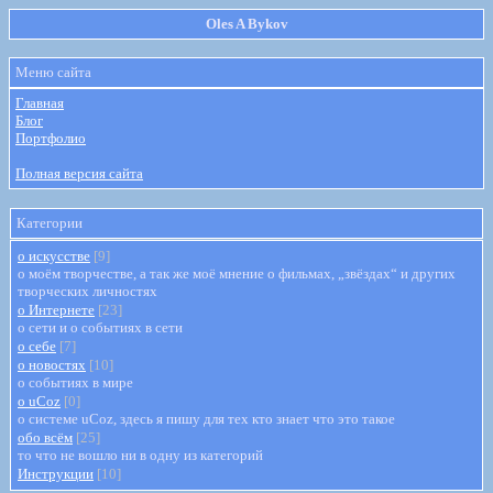
Oles A Bykov
Меню сайта
Главная
Блог
Портфолио
Полная версия сайта
Категории
о искусстве
[9]
о моём творчестве, а так же моё мнение о фильмах, „звёздах“ и других
творческих личностях
о Интернете
[23]
о сети и о событиях в сети
о себе
[7]
о новостях
[10]
о событиях в мире
о uCoz
[0]
о системе uCoz, здесь я пишу для тех кто знает что это такое
обо всём
[25]
то что не вошло ни в одну из категорий
Инструкции
[10]